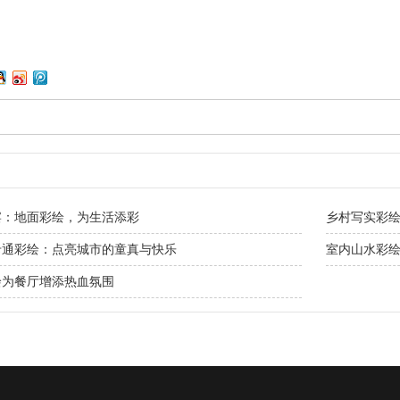
宴：地面彩绘，为生活添彩
乡村写实彩
卡通彩绘：点亮城市的童真与快乐
室内山水彩
绘为餐厅增添热血氛围