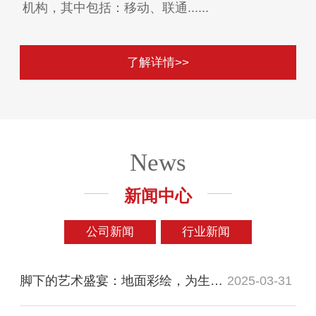
机构，其中包括：移动、联通......
了解详情>>
News
新闻中心
公司新闻
行业新闻
脚下的艺术盛宴：地面彩绘，为生活添彩
2025-03-31