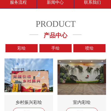
服务流程
新闻中心
联系我们
PRODUCT
产品中心
彩绘
手绘
喷绘
乡村振兴彩绘
室内彩绘