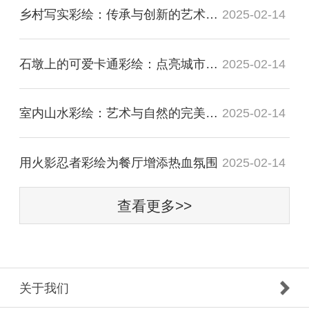
乡村写实彩绘：传承与创新的艺术之美
2025-02-14
石墩上的可爱卡通彩绘：点亮城市的童真与快乐
2025-02-14
室内山水彩绘：艺术与自然的完美结合
2025-02-14
用火影忍者彩绘为餐厅增添热血氛围
2025-02-14
查看更多>>
关于我们