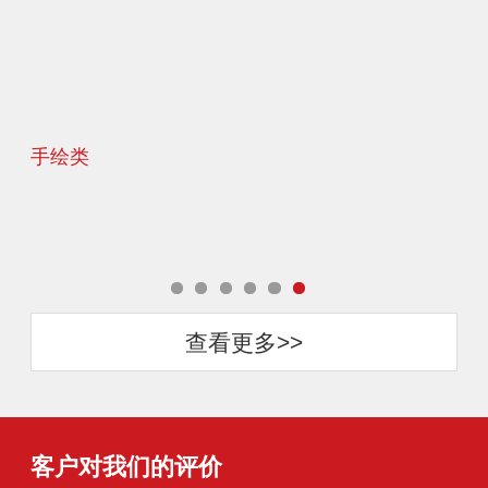
手绘类
乡
查看更多>>
客户对我们的评价