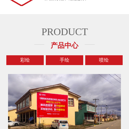
PRODUCT
产品中心
彩绘
手绘
喷绘