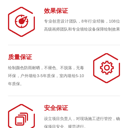
效果保证
专业创意设计团队，8年行业经验，108位
高级画师团队和专业墙绘设备保障绘制效果
质量保证
绘制颜色防雨耐晒，不褪色、不脱落，无毒
环保，户外墙绘3-5年质保，室内墙绘5-10
年质保。
安全保证
设立项目负责人，对现场施工进行管控，确
保项目安全、规范进行。