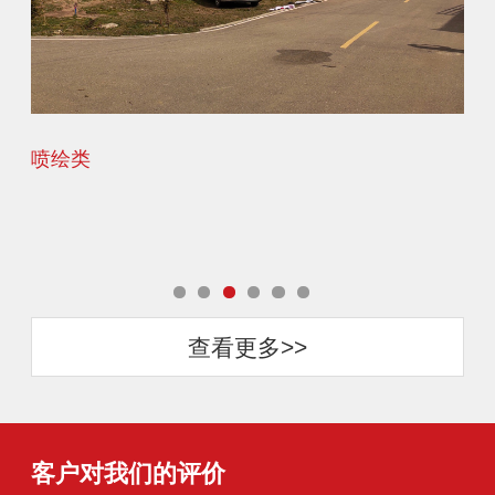
喷绘类
地
查看更多>>
客户对我们的评价