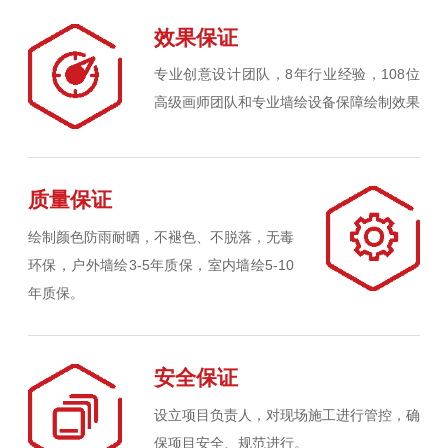
效果保证
专业创意设计团队，8年行业经验，108位
高级画师团队和专业墙绘设备保障绘制效果
质量保证
绘制颜色防雨耐晒，不褪色、不脱落，无毒
环保，户外墙绘3-5年质保，室内墙绘5-10
年质保。
安全保证
设立项目负责人，对现场施工进行管控，确
保项目安全、规范进行。