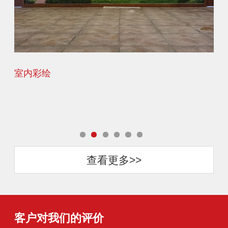
室内彩绘
喷
查看更多>>
客户对我们的评价