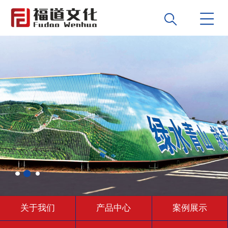
关于我们
产品中心
案例展示