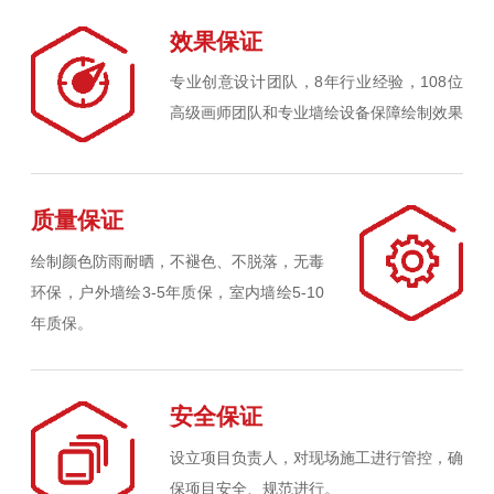
效果保证
专业创意设计团队，8年行业经验，108位
高级画师团队和专业墙绘设备保障绘制效果
质量保证
绘制颜色防雨耐晒，不褪色、不脱落，无毒
环保，户外墙绘3-5年质保，室内墙绘5-10
年质保。
安全保证
设立项目负责人，对现场施工进行管控，确
保项目安全、规范进行。