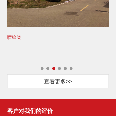
地下停车场彩绘
3
查看更多>>
客户对我们的评价