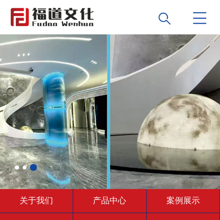
关于我们
产品中心
案例展示