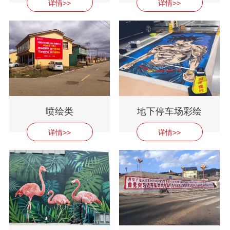
详情>>
详情>>
喷绘类
地下停车场彩绘
详情>>
详情>>